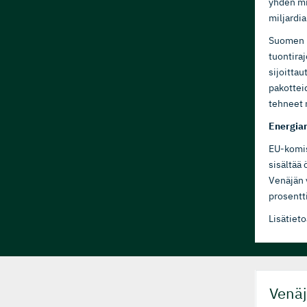
yhden mi
miljardia
Suomen k
tuontiraj
sijoitta
pakottei
tehneet 
Energiar
EU-komis
sisältää 
Venäjän 
prosentt
Lisätieto
Venäj