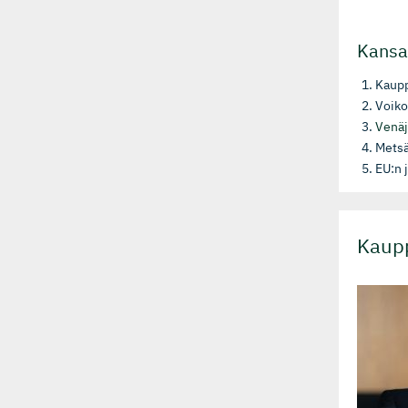
Kansai
Kaupp
Voiko
Venäj
Metsä
EU:n j
Kaupp