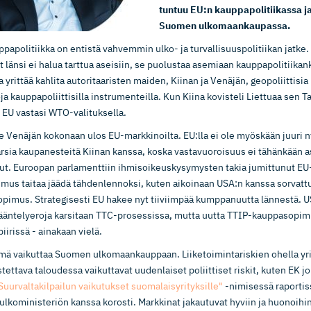
tuntuu EU:n kauppapolitiikassa j
Suomen ulkomaankaupassa.
ppapolitiikka on entistä vahvemmin ulko- ja turvallisuuspolitiikan jatke
t länsi ei halua tarttua aseisiin, se puolustaa asemiaan kauppapolitiikan
a yrittää kahlita autoritaaristen maiden, Kiinan ja Venäjän, geopoliittisia
a kauppapoliittisilla instrumenteilla. Kun Kiina kovisteli Liettuaa sen 
, EU vastasi WTO-valituksella.
e Venäjän kokonaan ulos EU-markkinoilta. EU:lla ei ole myöskään juuri n
arsia kaupanesteitä Kiinan kanssa, koska vastavuoroisuus ei tähänkään as
ut. Euroopan parlamenttiin ihmisoikeuskysymysten takia jumittunut EU
mus taitaa jäädä tähdenlennoksi, kuten aikoinaan USA:n kanssa sorvatt
pimus. Strategisesti EU hakee nyt tiiviimpää kumppanuutta lännestä. 
ääntelyeroja karsitaan TTC-prosessissa, mutta uutta TTIP-kauppasopim
iirissä - ainakaan vielä.
ämä vaikuttaa Suomen ulkomaankauppaan. Liiketoimintariskien ohella yr
tettava taloudessa vaikuttavat uudenlaiset poliittiset riskit, kuten EK j
Suurvaltakilpailun vaikutukset suomalaisyrityksille"
-nimisessä raporti
ulkoministeriön kanssa korosti. Markkinat jakautuvat hyviin ja huonoihi