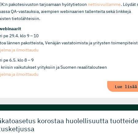
EK:n pakotesivuston tarjoamaan hyötytietoon
nettisivuillamme
. Löydät 
ssa QA-vastauksia, aiempien webinaarien tallenteita sekä linkkejä
isten tietolähteisiin.
webinaarit
i pe 29.4. klo 9 – 10
toa lännen pakotteista, Venäjän vastatoimista ja yritysten toimenpiteist
jelma ja ilmoittaudu
 pe 6.5. klo 8 – 9
 kriisin vaikutukset yrityksiin ja Suomen reaalitalouteen
jelma ja ilmoittaudu
Lue lis
katoasetus korostaa huolellisuutta tuotteid
tusketjussa