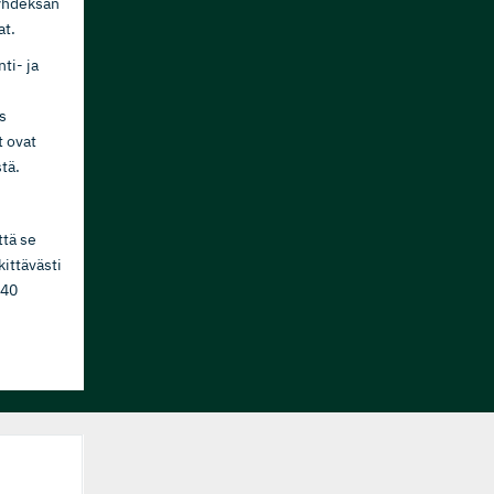
 yhdeksän
at.
ti- ja
s
t ovat
stä.
ttä se
kittävästi
 40