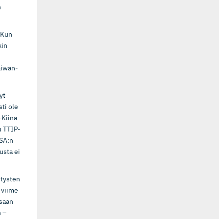
a
. Kun
kin
Taiwan-
yt
ti ole
-Kiina
u TTIP-
USA:n
usta ei
itysten
o viime
ssaan
n –