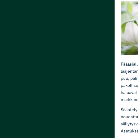
Pääasial
laajenta
puu, pal
pakollise
haluavat
markkino
Sääntely
noudattaa
säilytys
Asetukses