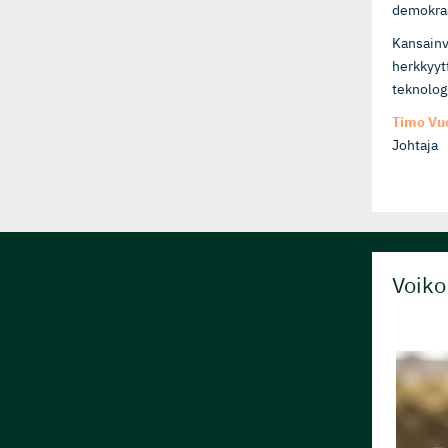
demokraat
Kansainvä
herkkyyt
teknolog
Timo Vu
Johtaja
Voiko