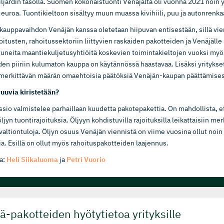
ljardin tasolla. Suomen kokonaistuonti Venäjältä oli vuonna 2021 noin
 euroa. Tuontikieltoon sisältyy muun muassa kivihiili, puu ja autonrenka
auppavaihdon Venäjän kanssa oletetaan hiipuvan entisestään, sillä vien
oitusten, rahoitussektoriin liittyvien raskaiden pakotteiden ja Venäjälle
utuneita maantiekuljetusyhtiöitä koskevien toimintakieltojen vuoksi myö
den piiriin kulumaton kauppa on käytännössä haastavaa. Lisäksi yritykse
merkittävän määrän omaehtoisia päätöksiä Venäjän-kaupan päättämise
uuvia kiristetään?
sio valmistelee parhaillaan kuudetta pakotepakettia. On mahdollista, e
öljyn tuontirajoituksia. Öljyyn kohdistuvilla rajoituksilla leikattaisiin mer
valtiontuloja. Öljyn osuus Venäjän viennistä on viime vuosina ollut noin
ia. Esillä on ollut myös rahoituspakotteiden laajennus.
a:
Heli Siikaluoma
ja
Petri Vuorio
ä-pa­kot­teiden hyötytietoa yrityksille