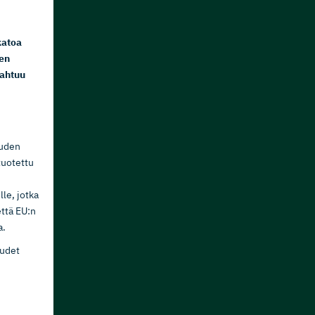
katoa
en
pahtuu
ouden
tuotettu
le, jotka
että EU:n
a.
uudet