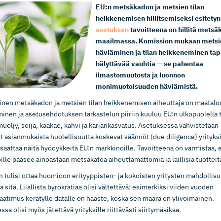
EU:n metsäkadon ja metsien tilan
heikkenemisen hillitsemiseksi esitetyn
asetuksen
tavoitteena on hillitä metsä
maailmassa. Komission mukaan metsi
häviäminen ja tilan heikkeneminen ta
hälyttävää vauhtia — se pahentaa
ilmastomuutosta ja luonnon
monimuotoisuuden häviämistä.
linen metsäkadon ja metsien tilan heikkenemisen aiheuttaja on maatal
minen ja asetusehdotuksen tarkastelun piiriin kuuluu EU:n ulkopuolella 
muöljy, soija, kaakao, kahvi ja karjankasvatus. Asetuksessa vahvistetaan
t asianmukaista huolellisuutta koskevat säännöt (due diligence) yrityksil
 saattaa näitä hyödykkeitä EU:n markkinoille. Tavoitteena on varmistaa, 
ille pääsee ainoastaan metsäkatoa aiheuttamattomia ja laillisia tuotteit
n tulisi ottaa huomioon erityyppisten- ja kokoisten yritysten mahdollis
 sitä. Liiallista byrokratiaa olisi vältettävä: esimerkiksi viiden vuoden
vaatimus kerätylle datalle on haaste, koska sen määrä on ylivoimainen.
sa olisi myös jätettävä yrityksille riittävästi siirtymäaikaa.