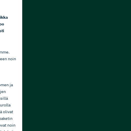
aikka
soo
sti
tämme.
keen noin
omen ja
ojen
sillä
eurolla
 olivat
paketin
ovat noin