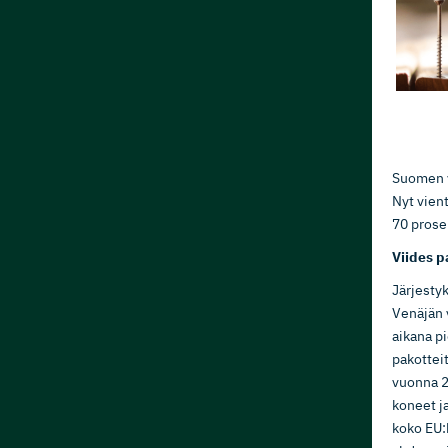
Suomen v
Nyt vien
70 prose
Viides p
Järjesty
Venäjän 
aikana pi
pakotteit
vuonna 2
koneet ja
koko EU: