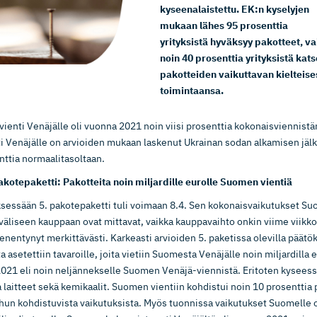
kyseenalaistettu. EK:n kyselyjen
mukaan lähes 95 prosenttia
yrityksistä hyväksyy pakotteet, v
noin 40 prosenttia yrityksistä kat
pakotteiden vaikuttavan kielteise
toimintaansa.
ienti Venäjälle oli vuonna 2021 noin viisi prosenttia kokonaisviennis
ti Venäjälle on arvioiden mukaan laskenut Ukrainan sodan alkamisen jäl
nttia normaalitasoltaan.
akotepaketti: Pakotteita noin miljardille eurolle Suomen vientiä
ksessään 5. pakotepaketti tuli voimaan 8.4. Sen kokonaisvaikutukset Su
väliseen kauppaan ovat mittavat, vaikka kauppavaihto onkin viime viikk
enentynyt merkittävästi. Karkeasti arvioiden 5. paketissa olevilla päätök
a asetettiin tavaroille, joita vietiin Suomesta Venäjälle noin miljardilla 
021 eli noin neljännekselle Suomen Venäjä-viennistä. Eritoten kyseessä
 laitteet sekä kemikaalit. Suomen vientiin kohdistui noin 10 prosenttia 
hun kohdistuvista vaikutuksista. Myös tuonnissa vaikutukset Suomelle 