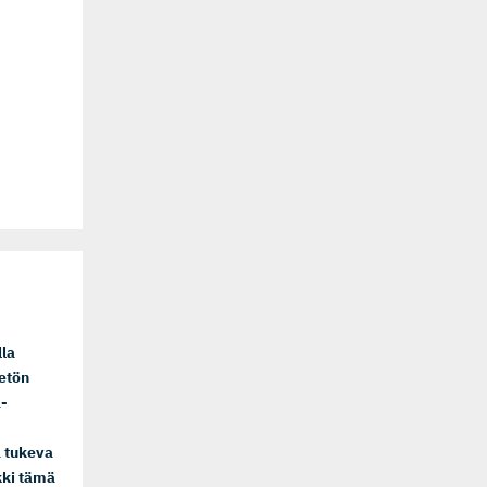
lla
etön
a-
ä tukeva
kki tämä