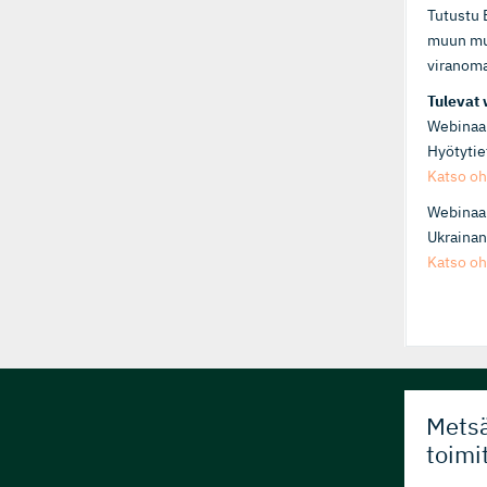
Tutustu 
muun mua
viranoma
Tulevat 
Webinaar
Hyötytie
Katso oh
Webinaari
Ukrainan
Katso oh
Metsä
toimi