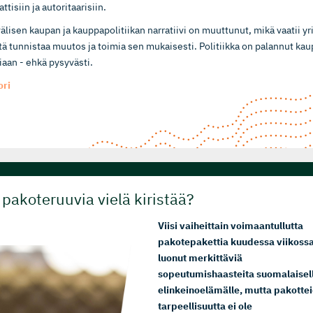
tisiin ja autoritaarisiin.
lisen kaupan ja kauppapolitiikan narratiivi on muuttunut, mikä vaatii yri
tä tunnistaa muutos ja toimia sen mukaisesti. Politiikka on palannut kau
iaan - ehkä pysyvästi.
ori
 pakoteruuvia vielä kiristää?
Viisi vaiheittain voimaantullutta
pakotepakettia kuudessa viikoss
luonut merkittäviä
sopeutumishaasteita suomalaisel
elinkeinoelämälle, mutta pakotte
tarpeellisuutta ei ole