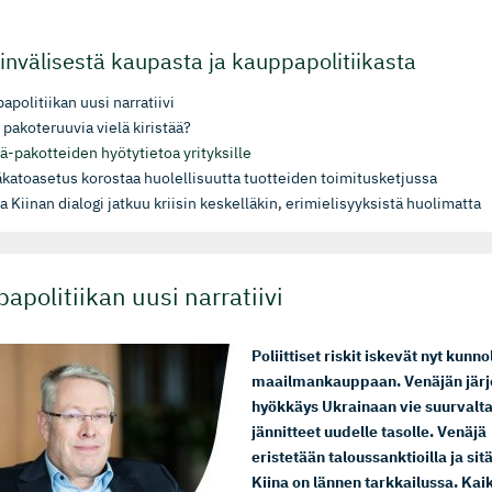
nvälisestä kaupasta ja kauppapolitiikasta
apolitiikan uusi narratiivi
 pakoteruuvia vielä kiristää?
ä-pa­kot­teiden hyötytietoa yrityksille
katoasetus korostaa huolellisuutta tuotteiden toimitusketjussa
a Kiinan dialogi jatkuu kriisin keskelläkin, erimielisyyksistä huolimatta
apolitiikan uusi narratiivi
Poliittiset riskit iskevät nyt kunno
maailmankauppaan. Venäjän järj
hyökkäys Ukrainaan vie suurvalt
jännitteet uudelle tasolle. Venäjä
eristetään taloussanktioilla ja sit
Kiina on lännen tarkkailussa. Kai