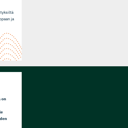
tyksiltä
ppaan ja
a on
le
iden