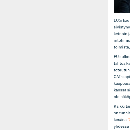
EU:n kau
sivistyny
keinoin j
intohimoj
toimista
EU sulke
tahtoa k
toteutun
CAI-sopi
kauppaso
kanssa s
ole näköp
Kaikki t
on tunnis
kesänä
"
yhdessä 