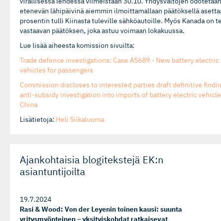
virallisessa lehdessä viimeistään 30.10. Yhdysvaltojen odotetaa
etenevän lähipäivinä aiemmin ilmoittamallaan päätöksellä asetta
prosentin tulli Kiinasta tuleville sähköautoille. Myös Kanada on t
vastaavan päätöksen, joka astuu voimaan lokakuussa.
Lue lisää aiheesta komission sivuilta:
Trade defence investigations: Case AS689 - New battery electric
vehicles for passengers
Commission discloses to interested parties draft definitive findi
anti-subsidy investigation into imports of battery electric vehicl
China
Lisätietoja:
Heli Siikaluoma
Ajankohtaisia blogitekstejä EK:n
asiantuntijoilta
19.7.2024
Rasi & Wood: Von der Leyenin toinen kausi: suunta
yritysmyönteinen – yksityiskohdat ratkaisevat