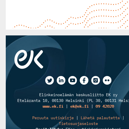
Elinkeinoelämän keskusliitto EK ry
Eteläranta 10, 00130 Helsinki (PL 30, 00131 Hels
www.ek.fi
|
ek@ek.fi
|
09 42020
Peruuta uutiskirje
|
Lähetä palautetta
|
Tietosuojaseloste