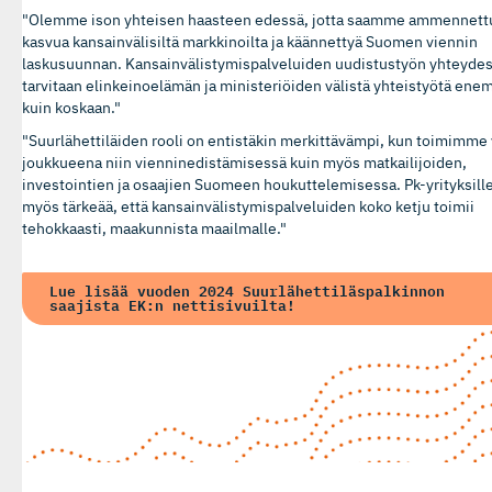
"Olemme ison yhteisen haasteen edessä, jotta saamme ammennett
kasvua kansainvälisiltä markkinoilta ja käännettyä Suomen viennin
laskusuunnan. Kansainvälistymispalveluiden uudistustyön yhteyde
tarvitaan elinkeinoelämän ja ministeriöiden välistä yhteistyötä en
kuin koskaan."
"Suurlähettiläiden rooli on entistäkin merkittävämpi, kun toimimme
joukkueena niin vienninedistämisessä kuin myös matkailijoiden,
investointien ja osaajien Suomeen houkuttelemisessa. Pk-yrityksill
myös tärkeää, että kansainvälistymispalveluiden koko ketju toimii
tehokkaasti, maakunnista maailmalle."
Lue lisää vuoden 2024 Suurlähettiläspalkinnon
saajista EK:n nettisivuilta!