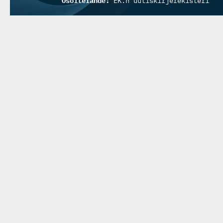
Osoitelähde:
EK:n uutiskirjerekisteri