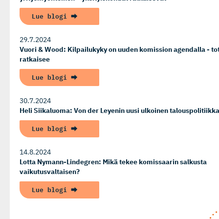
Lue blogi ⮕
29.7.2024
Vuori & Wood: Kilpailukyky on uuden komission agendalla - to
ratkaisee
Lue blogi ⮕
30.7.2024
Heli Siikaluoma: Von der Leyenin uusi ulkoinen talouspolitiikk
Lue blogi ⮕
14.8.2024
Lotta Nymann-Lindegren: Mikä tekee komissaarin salkusta
vaikutusvaltaisen?
Lue blogi ⮕