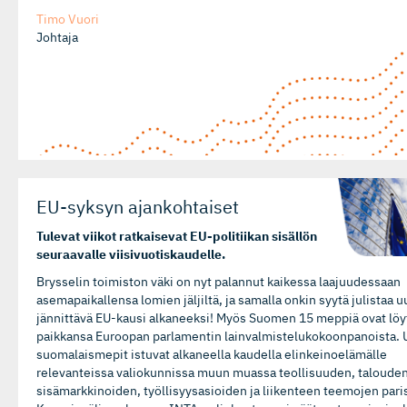
Timo Vuori
Johtaja
EU-syksyn ajankohtaiset
Tulevat viikot ratkaisevat EU-politiikan sisällön
seuraavalle viisivuotiskaudelle.
Brysselin toimiston väki on nyt palannut kaikessa laajuudessaan
asemapaikallensa lomien jäljiltä, ja samalla onkin syytä julistaa uu
jännittävä EU-kausi alkaneeksi! Myös Suomen 15 meppiä ovat lö
paikkansa Euroopan parlamentin lainvalmistelukokoonpanoista. 
suomalaismepit istuvat alkaneella kaudella elinkeinoelämälle
relevanteissa valiokunnissa muun muassa teollisuuden, talouden
sisämarkkinoiden, työllisyysasioiden ja liikenteen teemojen pari