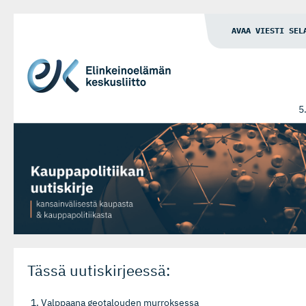
AVAA VIESTI SEL
5
Tässä uutiskirjeessä:
Valppaana geotalouden murroksessa