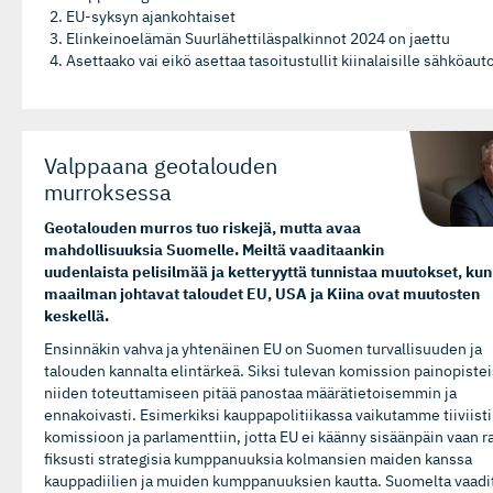
EU-syksyn ajankohtaiset
Elinkeinoelämän Suurlähettiläspalkinnot 2024 on jaettu
Asettaako vai eikö asettaa tasoitustullit kiinalaisille sähköauto
Valppaana geotalouden
murroksessa
Geotalouden murros tuo riskejä, mutta avaa
mahdollisuuksia Suomelle. Meiltä vaaditaankin
uudenlaista pelisilmää ja ketteryyttä tunnistaa muutokset, kun
maailman johtavat taloudet EU, USA ja Kiina ovat muutosten
keskellä.
Ensinnäkin vahva ja yhtenäinen EU on Suomen turvallisuuden ja
talouden kannalta elintärkeä. Siksi tulevan komission painopisteis
niiden toteuttamiseen pitää panostaa määrätietoisemmin ja
ennakoivasti. Esimerkiksi kauppapolitiikassa vaikutamme tiiviisti
komissioon ja parlamenttiin, jotta EU ei käänny sisäänpäin vaan 
fiksusti strategisia kumppanuuksia kolmansien maiden kanssa
kauppadiilien ja muiden kumppanuuksien kautta. Suomelta vaadi