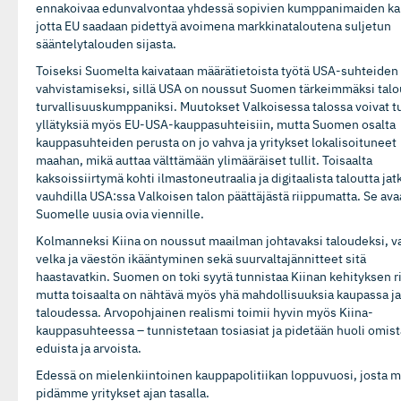
ennakoivaa edunvalvontaa yhdessä sopivien kumppanimaiden ka
jotta EU saadaan pidettyä avoimena markkinataloutena suljetun
sääntelytalouden sijasta.
Toiseksi Suomelta kaivataan määrätietoista työtä USA-suhteiden
vahvistamiseksi, sillä USA on noussut Suomen tärkeimmäksi talo
turvallisuuskumppaniksi. Muutokset Valkoisessa talossa voivat 
yllätyksiä myös EU-USA-kauppasuhteisiin, mutta Suomen osalta
kauppasuhteiden perusta on jo vahva ja yritykset lokalisoituneet
maahan, mikä auttaa välttämään ylimääräiset tullit. Toisaalta
kaksoissiirtymä kohti ilmastoneutraalia ja digitaalista taloutta jat
vauhdilla USA:ssa Valkoisen talon päättäjästä riippumatta. Se ava
Suomelle uusia ovia viennille.
Kolmanneksi Kiina on noussut maailman johtavaksi taloudeksi, v
velka ja väestön ikääntyminen sekä suurvaltajännitteet sitä
haastavatkin. Suomen on toki syytä tunnistaa Kiinan kehityksen ri
mutta toisaalta on nähtävä myös yhä mahdollisuuksia kaupassa ja
taloudessa. Arvopohjainen realismi toimii hyvin myös Kiina-
kauppasuhteessa – tunnistetaan tosiasiat ja pidetään huoli omist
eduista ja arvoista.
Edessä on mielenkiintoinen kauppapolitiikan loppuvuosi, josta 
pidämme yritykset ajan tasalla.