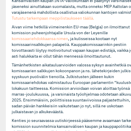
Kansainvälisen kaupan INTA-valiokuntaan ei päätynyt varsinaise
jäseneksi ainuttakaan suomalaista, mutta onneksi MEP Aaltolan 
varajäsenenä mahdollista osallistua valiokunnan kantojen valmis
Tutustu tarkempaan meppilistaukseen täällä.
Aivan viime hetkillä viimeinenkin EU-maa (Belgia) on ilmoittanut
komission puheenjohtajalle Ursula von der Leyenille
komissaariehdokkaansa nimen
, ja kulisseissa kootaan nyt
komissaarinsalkkujen palapeliä. Kauppakomissaarinkin pestiin
toivottavasti löytyy motivoitunut vapaan kaupan edistäjä, vaikka 
asti halukkaita ei ollut tähän mennessä ilmoittautunut.
Tämänhetkisten aikatauluarvioiden valossa syksyn avainhetkiä o
komissaarien salkkujen kokoonpanon ja ns. lähetekirjeiden julki
syyskuun puolivälin tienoilla. Julkistusten jälkeen kukin
komissaariehdokas valmistautuu Euroopan parlamentin “kuulust
lokakuun taitteessa. Komission arvioidaan voivan aloittaa työnsä
marras-joulukuussa, ja varsinaista työohjelmaa odotetaan alkuv
2025. Ensimmäisiin, poliittisissa suuntaviivoissa paljastettuihin,
sadan päivän hankkeisiin vaikutetaan jo nyt, sillä ne uskotaan
julkaistavan jo alkukeväästä.
Kenties jo seuraavassa uutiskirjeessä pääsemme avaamaan tar
komission suunnitelmia kansainvälisen kaupan ja kauppapolitiik