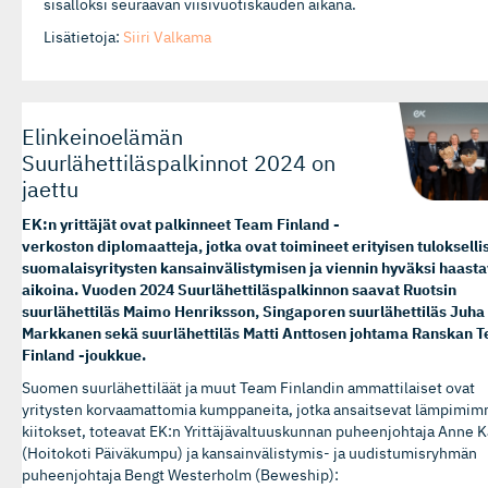
sisällöksi seuraavan viisivuotiskauden aikana.
Lisätietoja:
Siiri Valkama
Elinkeinoelämän
Suurlähettiläspalkinnot 2024 on
jaettu
EK:n yrittäjät ovat palkinneet Team Finland -
verkoston diplomaatteja, jotka ovat toimineet erityisen tulokselli
suomalaisyritysten kansainvälistymisen ja viennin hyväksi haast
aikoina. Vuoden 2024 Suurlähettiläspalkinnon saavat Ruotsin
suurlähettiläs Maimo Henriksson, Singaporen suurlähettiläs Juha
Markkanen sekä suurlähettiläs Matti Anttosen johtama Ranskan 
Finland -joukkue.
Suomen suurlähettiläät ja muut Team Finlandin ammattilaiset ovat
yritysten korvaamattomia kumppaneita, jotka ansaitsevat lämpimim
kiitokset, toteavat EK:n Yrittäjävaltuuskunnan puheenjohtaja Anne 
(Hoitokoti Päiväkumpu) ja kansainvälistymis- ja uudistumisryhmän
puheenjohtaja Bengt Westerholm (Beweship):