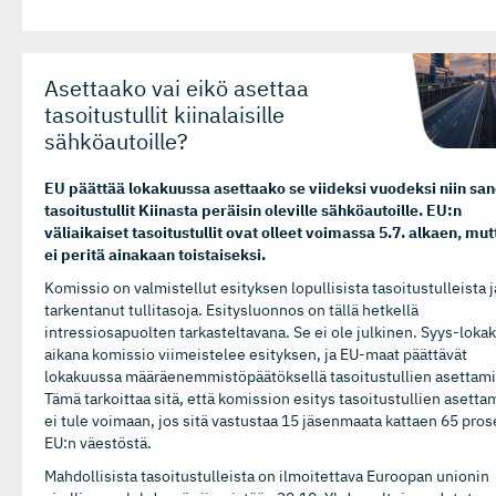
Asettaako vai eikö asettaa
tasoitustullit kiinalaisille
sähköautoille?
EU päättää lokakuussa asettaako se viideksi vuodeksi niin san
tasoitustullit Kiinasta peräisin oleville sähköautoille. EU:n
väliaikaiset tasoitustullit ovat olleet voimassa 5.7. alkaen, mutt
ei peritä ainakaan toistaiseksi.
Komissio on valmistellut esityksen lopullisista tasoitustulleista j
tarkentanut tullitasoja. Esitysluonnos on tällä hetkellä
intressiosapuolten tarkasteltavana. Se ei ole julkinen. Syys-loka
aikana komissio viimeistelee esityksen, ja EU-maat päättävät
lokakuussa määräenemmistöpäätöksellä tasoitustullien asettami
Tämä tarkoittaa sitä, että komission esitys tasoitustullien asetta
ei tule voimaan, jos sitä vastustaa 15 jäsenmaata kattaen 65 pros
EU:n väestöstä.
Mahdollisista tasoitustulleista on ilmoitettava Euroopan unionin